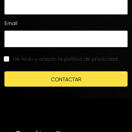
Email
He leído y acepto la política de privacidad
Form
CONTACTAR
submission[]