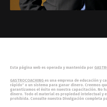
Esta página web es operada y mantenida por
GASTR
GASTROCOACHING
es una empresa de educación y ca
rápido" o un sistema para ganar dinero. Creemos qu
garantizamos el éxito en nuestra capacitación. No 
dinero. Todo el material es propiedad intelectual y 
prohibida. Consulte nuestra Divulgación completa p