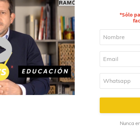
*Sólo pa
fac
Nunca en